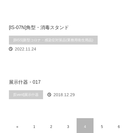
[IS-07N]角型・消毒スタンド
[BISS]新型コロナ・感染症対策品(業務用衛生用品)
2022.11.24
展示什器・017
2018.12.29
[Event]展示什器
«
1
2
3
4
5
6