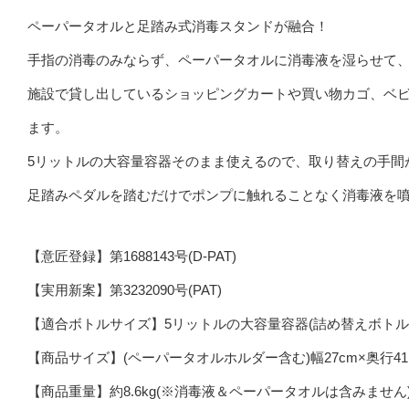
ペーパータオルと足踏み式消毒スタンドが融合！
手指の消毒のみならず、ペーパータオルに消毒液を湿らせて
施設で貸し出しているショッピングカートや買い物カゴ、ベ
ます。
5リットルの大容量容器そのまま使えるので、取り替えの手間
足踏みペダルを踏むだけでポンプに触れることなく消毒液を
【意匠登録】第1688143号(D-PAT)
【実用新案】第3232090号(PAT)
【適合ボトルサイズ】5リットルの大容量容器(詰め替えボトル
【商品サイズ】(ペーパータオルホルダー含む)幅27cm×奥行41.3
【商品重量】約8.6kg(※消毒液＆ペーパータオルは含みません