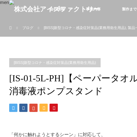
menu
会社情報
事業内容
製作まで
ホーム
ブログ
[BISS]新型コロナ・感染症対策品(業務用衛生用品)
,
製品
[BISS]新型コロナ・感染症対策品(業務用衛生用品)
[IS-01-5L-PH]【ペーパ
消毒液ポンプスタンド
「何かに触れようとするシーン」に対応して、