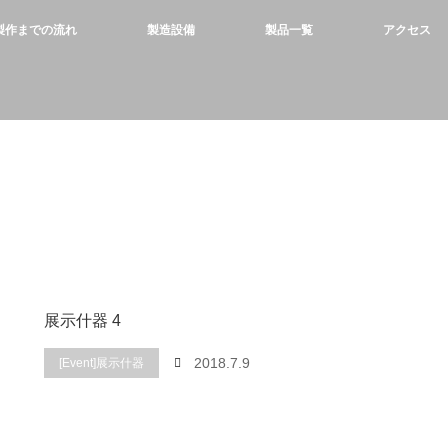
製作までの流れ
製造設備
製品一覧
アクセス
展示什器 4
2018.7.9
[Event]展示什器