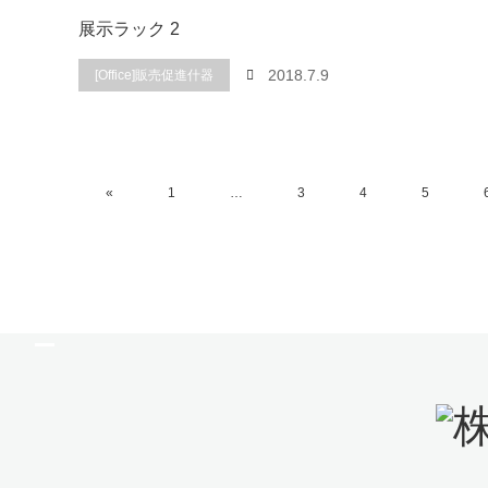
展示ラック 2
2018.7.9
[Office]販売促進什器
«
1
…
3
4
5