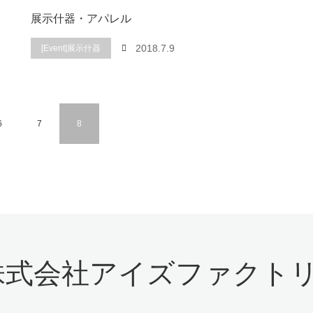
展示什器・アパレル
2018.7.9
[Event]展示什器
6
7
8