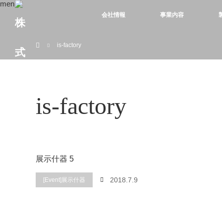
menu
会社情報
事業内容
ホーム
is-factory
is-factory
展示什器 5
2018.7.9
[Event]展示什器