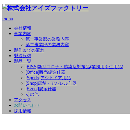
menu
会社情報
事業内容
第一事業部の業務内容
第二事業部の業務内容
製作までの流れ
製造設備
製品一覧
[BISS]新型コロナ・感染症対策品(業務用衛生用品)
[Office]販売促進什器
[Sports]アウトドア用品
[Shop]店舗・アパレル什器
[Event]展示什器
その他
アクセス
お問い合わせ
採用情報