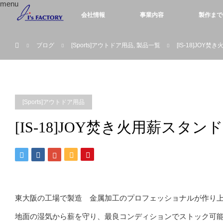
menu
会社情報
事業内容
製作まで
ホーム
ブログ
[Sports]アウトドア用品
,
製品一覧
[IS-18]JOY
[Sports]アウトドア用品
[IS-18]JOY焚き火用薪スタンド
東大阪の工場で製造 金属加工のプロフェッショナルが作り
地面の湿気から薪を守り、最良コンディションでストック可