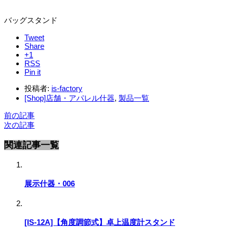
バッグスタンド
Tweet
Share
+1
RSS
Pin it
投稿者:
is-factory
[Shop]店舗・アパレル什器
,
製品一覧
前の記事
次の記事
関連記事一覧
展示什器・006
[IS-12A]【角度調節式】卓上温度計スタンド