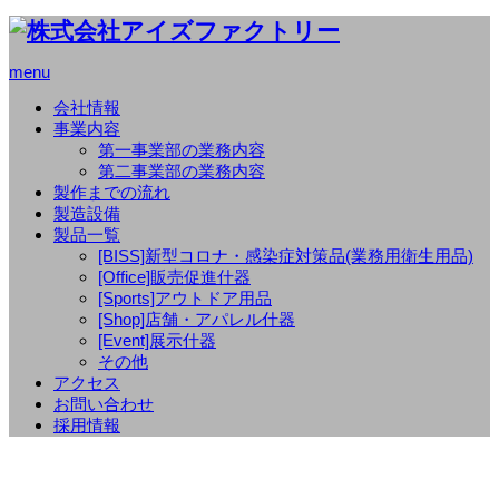
menu
会社情報
事業内容
第一事業部の業務内容
第二事業部の業務内容
製作までの流れ
製造設備
製品一覧
[BISS]新型コロナ・感染症対策品(業務用衛生用品)
[Office]販売促進什器
[Sports]アウトドア用品
[Shop]店舗・アパレル什器
[Event]展示什器
その他
アクセス
お問い合わせ
採用情報