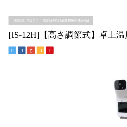
[BISS]新型コロナ・感染症対策品(業務用衛生用品)
[IS-12H]【高さ調節式】卓