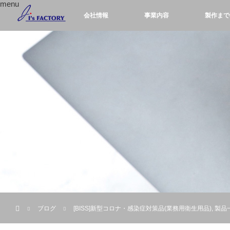
menu
会社情報
事業内容
製作まで
ホーム
ブログ
[BISS]新型コロナ・感染症対策品(業務用衛生用品)
,
製品