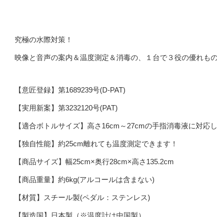
究極の水際対策！
映像と音声の案内＆温度測定＆消毒の、１台で３役の優れも
【意匠登録】第1689239号(D-PAT)
【実用新案】第3232120号(PAT)
【適合ボトルサイズ】高さ16cm～27cmの手指消毒液に対応
【独自性能】約25cm離れても温度測定できます！
【商品サイズ】幅25cm×奥行28cm×高さ135.2cm
【商品重量】約6kg(アルコールは含まない)
【材質】スチール製(ペダル：ステンレス)
【製造国】日本製（※温度計は中国製）