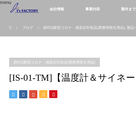
menu
会社情報
事業内容
製作まで
ホーム
ブログ
[BISS]新型コロナ・感染症対策品(業務用衛生用品)
,
製品
[BISS]新型コロナ・感染症対策品(業務用衛生用品)
[IS-01-TM]【温度計＆サ