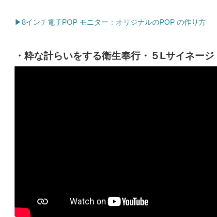
▶8インチ電子POP モニター：オリジナルのPOP の作り方
・粋な計らいをする衛生奉行・５
L
サイネージ