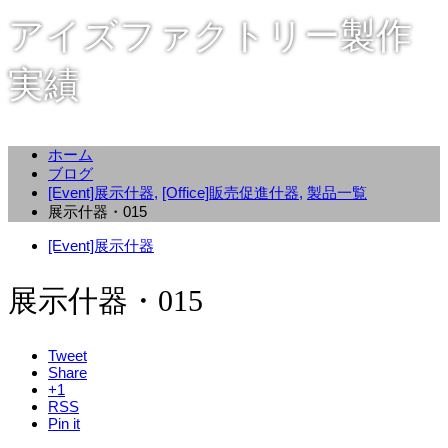
アイズファクトリー製作
実績
ホーム
ブログ
[Event]展示什器
,
[Office]販売促進什器
,
製品一覧
展示什器・015
[Event]展示什器
展示什器・015
Tweet
Share
+1
RSS
Pin it