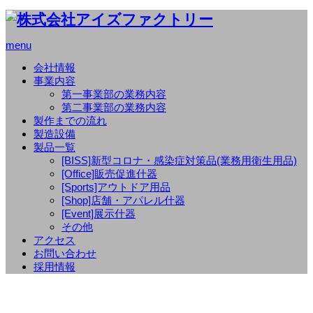
menu
会社情報
事業内容
第一事業部の業務内容
第二事業部の業務内容
製作までの流れ
製造設備
製品一覧
[BISS]新型コロナ・感染症対策品(業務用衛生用品)
[Office]販売促進什器
[Sports]アウトドア用品
[Shop]店舗・アパレル什器
[Event]展示什器
その他
アクセス
お問い合わせ
採用情報