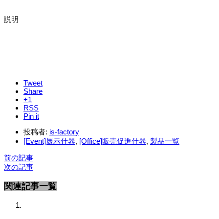
説明
Tweet
Share
+1
RSS
Pin it
投稿者:
is-factory
[Event]展示什器
,
[Office]販売促進什器
,
製品一覧
前の記事
次の記事
関連記事一覧