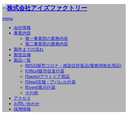
menu
会社情報
事業内容
第一事業部の業務内容
第二事業部の業務内容
製作までの流れ
製造設備
製品一覧
[BISS]新型コロナ・感染症対策品(業務用衛生用品)
[Office]販売促進什器
[Sports]アウトドア用品
[Shop]店舗・アパレル什器
[Event]展示什器
その他
アクセス
お問い合わせ
採用情報