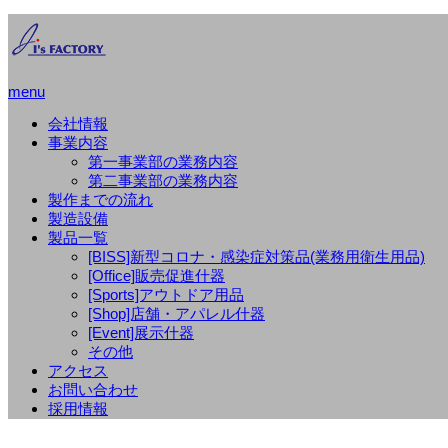
menu
会社情報
事業内容
第一事業部の業務内容
第二事業部の業務内容
製作までの流れ
製造設備
製品一覧
[BISS]新型コロナ・感染症対策品(業務用衛生用品)
[Office]販売促進什器
[Sports]アウトドア用品
[Shop]店舗・アパレル什器
[Event]展示什器
その他
アクセス
お問い合わせ
採用情報